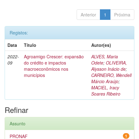
Anterior
1
Próxima
Registos:
Data
Título
Autor(es)
2022-
Agroamigo Crescer: expansão
ALVES, Maria
09
do crédito e impactos
Odete
;
OLIVEIRA,
macroeconômicos nos
Alysson Inácio de
;
municípios
CARNEIRO, Wendell
Márcio Araújo
;
MACIEL, Iracy
Soares Ribeiro
Refinar
Assunto
PRONAF
1