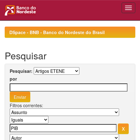
Skip
navigation
DSpace - BNB - Banco do Nordeste do Brasil
Pesquisar
Pesquisar:
por
Filtros correntes: