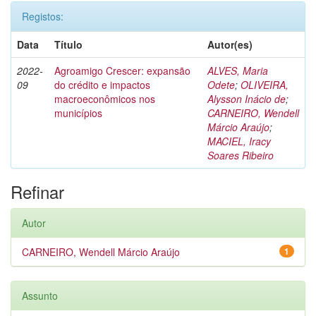
Registos:
Data
Título
Autor(es)
2022-
Agroamigo Crescer: expansão
ALVES, Maria
09
do crédito e impactos
Odete
;
OLIVEIRA,
macroeconômicos nos
Alysson Inácio de
;
municípios
CARNEIRO, Wendell
Márcio Araújo
;
MACIEL, Iracy
Soares Ribeiro
Refinar
Autor
CARNEIRO, Wendell Márcio Araújo
1
Assunto