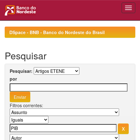
Skip
navigation
DSpace - BNB - Banco do Nordeste do Brasil
Pesquisar
Pesquisar:
por
Filtros correntes: