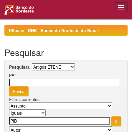
Skip
navigation
DSpace - BNB - Banco do Nordeste do Brasil
Pesquisar
Pesquisar:
por
Filtros correntes: