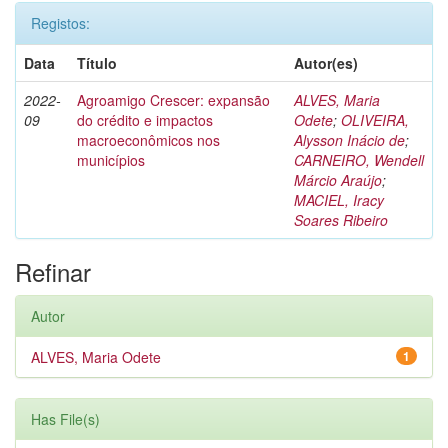
Registos:
Data
Título
Autor(es)
2022-
Agroamigo Crescer: expansão
ALVES, Maria
09
do crédito e impactos
Odete
;
OLIVEIRA,
macroeconômicos nos
Alysson Inácio de
;
municípios
CARNEIRO, Wendell
Márcio Araújo
;
MACIEL, Iracy
Soares Ribeiro
Refinar
Autor
ALVES, Maria Odete
1
Has File(s)