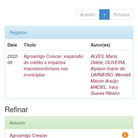
Anterior
1
Próxima
Registos:
Data
Título
Autor(es)
2022-
Agroamigo Crescer: expansão
ALVES, Maria
09
do crédito e impactos
Odete
;
OLIVEIRA,
macroeconômicos nos
Alysson Inácio de
;
municípios
CARNEIRO, Wendell
Márcio Araújo
;
MACIEL, Iracy
Soares Ribeiro
Refinar
Assunto
Agroamigo Crescer
1