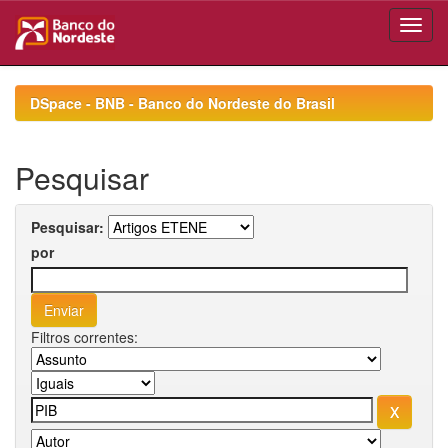
Skip
navigation
DSpace - BNB - Banco do Nordeste do Brasil
Pesquisar
Pesquisar:
por
Filtros correntes: