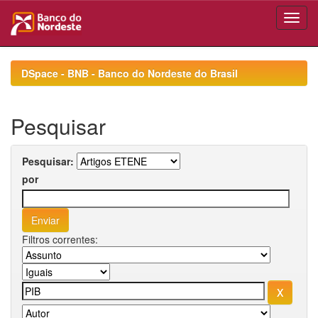
Skip
navigation
DSpace - BNB - Banco do Nordeste do Brasil
Pesquisar
Pesquisar:
por
Filtros correntes: