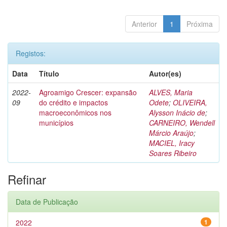
Anterior
1
Próxima
Registos:
Data
Título
Autor(es)
2022-
Agroamigo Crescer: expansão
ALVES, Maria
09
do crédito e impactos
Odete
;
OLIVEIRA,
macroeconômicos nos
Alysson Inácio de
;
municípios
CARNEIRO, Wendell
Márcio Araújo
;
MACIEL, Iracy
Soares Ribeiro
Refinar
Data de Publicação
2022
1