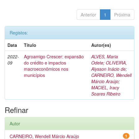
Anterior
1
Próxima
Registos:
Data
Título
Autor(es)
2022-
Agroamigo Crescer: expansão
ALVES, Maria
09
do crédito e impactos
Odete
;
OLIVEIRA,
macroeconômicos nos
Alysson Inácio de
;
municípios
CARNEIRO, Wendell
Márcio Araújo
;
MACIEL, Iracy
Soares Ribeiro
Refinar
Autor
CARNEIRO, Wendell Márcio Araújo
1