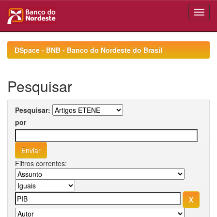
Skip
navigation
DSpace - BNB - Banco do Nordeste do Brasil
Pesquisar
Pesquisar:
por
Filtros correntes: