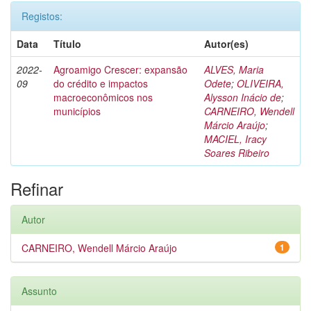
Registos:
Data
Título
Autor(es)
2022-
Agroamigo Crescer: expansão
ALVES, Maria
09
do crédito e impactos
Odete
;
OLIVEIRA,
macroeconômicos nos
Alysson Inácio de
;
municípios
CARNEIRO, Wendell
Márcio Araújo
;
MACIEL, Iracy
Soares Ribeiro
Refinar
Autor
CARNEIRO, Wendell Márcio Araújo
1
Assunto