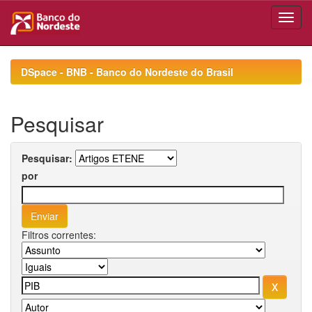
Skip
navigation
DSpace - BNB - Banco do Nordeste do Brasil
Pesquisar
Pesquisar:
por
Filtros correntes: