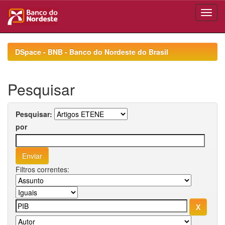
Skip
navigation
DSpace - BNB - Banco do Nordeste do Brasil
Pesquisar
Pesquisar:
por
Filtros correntes: