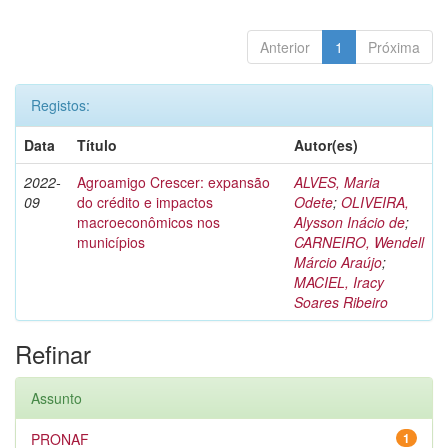
Anterior
1
Próxima
Registos:
Data
Título
Autor(es)
2022-
Agroamigo Crescer: expansão
ALVES, Maria
09
do crédito e impactos
Odete
;
OLIVEIRA,
macroeconômicos nos
Alysson Inácio de
;
municípios
CARNEIRO, Wendell
Márcio Araújo
;
MACIEL, Iracy
Soares Ribeiro
Refinar
Assunto
PRONAF
1