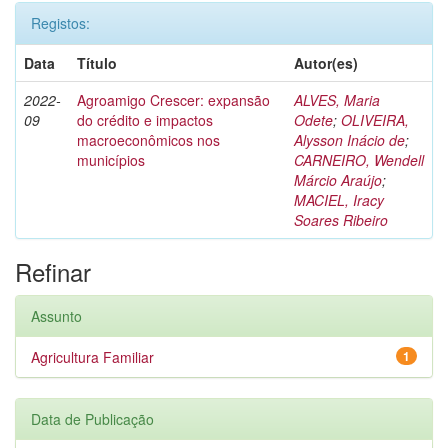
Registos:
Data
Título
Autor(es)
2022-
Agroamigo Crescer: expansão
ALVES, Maria
09
do crédito e impactos
Odete
;
OLIVEIRA,
macroeconômicos nos
Alysson Inácio de
;
municípios
CARNEIRO, Wendell
Márcio Araújo
;
MACIEL, Iracy
Soares Ribeiro
Refinar
Assunto
Agricultura Familiar
1
Data de Publicação