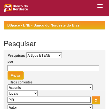
Skip
navigation
DSpace - BNB - Banco do Nordeste do Brasil
Pesquisar
Pesquisar:
por
Filtros correntes: