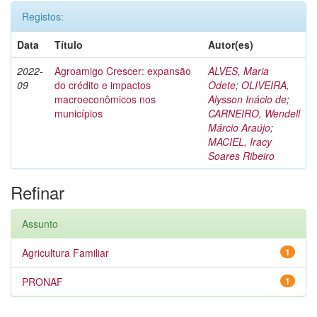
Registos:
Data
Título
Autor(es)
2022-
Agroamigo Crescer: expansão
ALVES, Maria
09
do crédito e impactos
Odete
;
OLIVEIRA,
macroeconômicos nos
Alysson Inácio de
;
municípios
CARNEIRO, Wendell
Márcio Araújo
;
MACIEL, Iracy
Soares Ribeiro
Refinar
Assunto
Agricultura Familiar
1
PRONAF
1