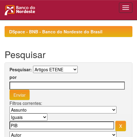
Skip
navigation
DSpace - BNB - Banco do Nordeste do Brasil
Pesquisar
Pesquisar:
por
Filtros correntes: