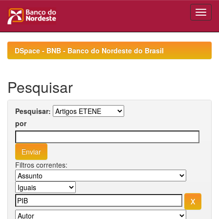
Skip
navigation
DSpace - BNB - Banco do Nordeste do Brasil
Pesquisar
Pesquisar:
por
Filtros correntes: