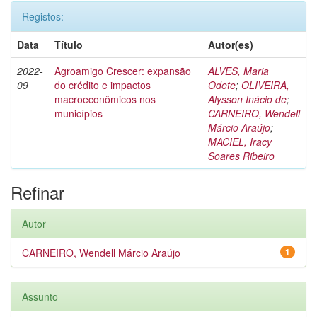
Registos:
Data
Título
Autor(es)
2022-
Agroamigo Crescer: expansão
ALVES, Maria
09
do crédito e impactos
Odete
;
OLIVEIRA,
macroeconômicos nos
Alysson Inácio de
;
municípios
CARNEIRO, Wendell
Márcio Araújo
;
MACIEL, Iracy
Soares Ribeiro
Refinar
Autor
CARNEIRO, Wendell Márcio Araújo
1
Assunto