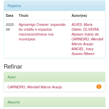
Registos:
Data
Título
Autor(es)
2022-
Agroamigo Crescer: expansão
ALVES, Maria
09
do crédito e impactos
Odete
;
OLIVEIRA,
macroeconômicos nos
Alysson Inácio de
;
municípios
CARNEIRO, Wendell
Márcio Araújo
;
MACIEL, Iracy
Soares Ribeiro
Refinar
Autor
CARNEIRO, Wendell Márcio Araújo
1
Assunto