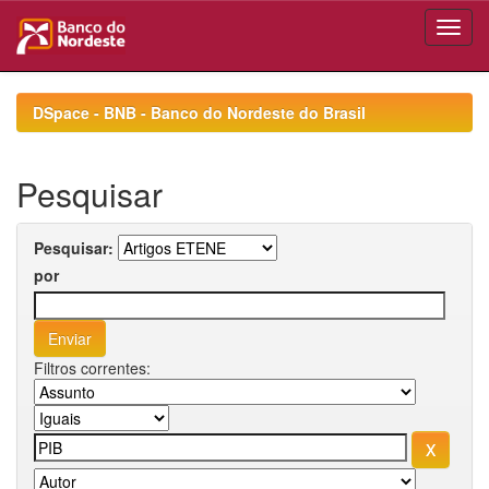
Skip
navigation
DSpace - BNB - Banco do Nordeste do Brasil
Pesquisar
Pesquisar:
por
Filtros correntes: