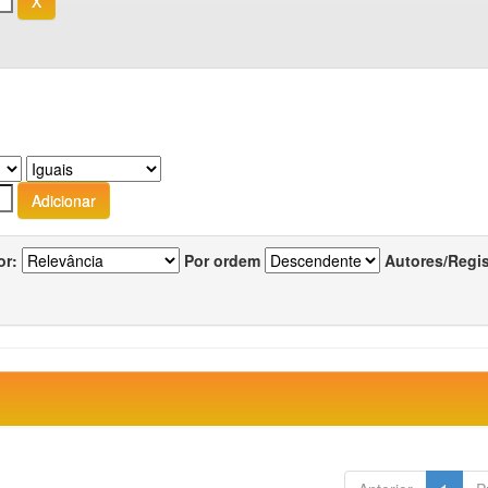
or:
Por ordem
Autores/Regi