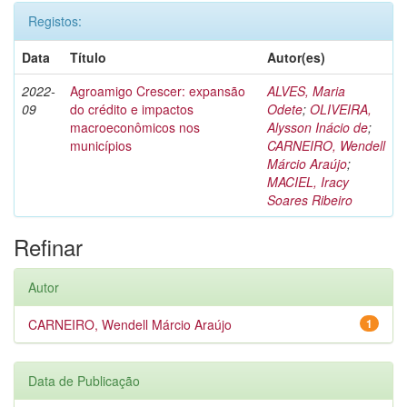
Registos:
Data
Título
Autor(es)
2022-
Agroamigo Crescer: expansão
ALVES, Maria
09
do crédito e impactos
Odete
;
OLIVEIRA,
macroeconômicos nos
Alysson Inácio de
;
municípios
CARNEIRO, Wendell
Márcio Araújo
;
MACIEL, Iracy
Soares Ribeiro
Refinar
Autor
CARNEIRO, Wendell Márcio Araújo
1
Data de Publicação