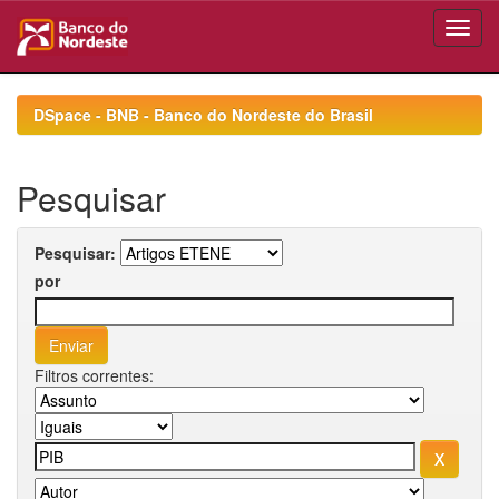
Skip
navigation
DSpace - BNB - Banco do Nordeste do Brasil
Pesquisar
Pesquisar:
por
Filtros correntes: