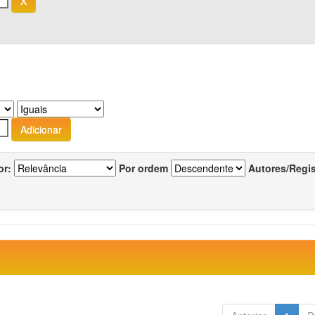
or:
Por ordem
Autores/Regi