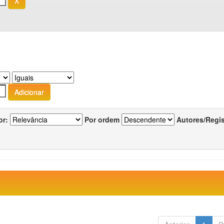
or:
Por ordem
Autores/Regi