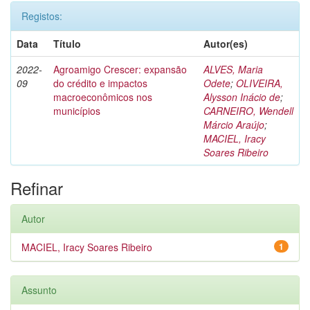
Registos:
Data
Título
Autor(es)
2022-
Agroamigo Crescer: expansão
ALVES, Maria
09
do crédito e impactos
Odete
;
OLIVEIRA,
macroeconômicos nos
Alysson Inácio de
;
municípios
CARNEIRO, Wendell
Márcio Araújo
;
MACIEL, Iracy
Soares Ribeiro
Refinar
Autor
MACIEL, Iracy Soares Ribeiro
1
Assunto