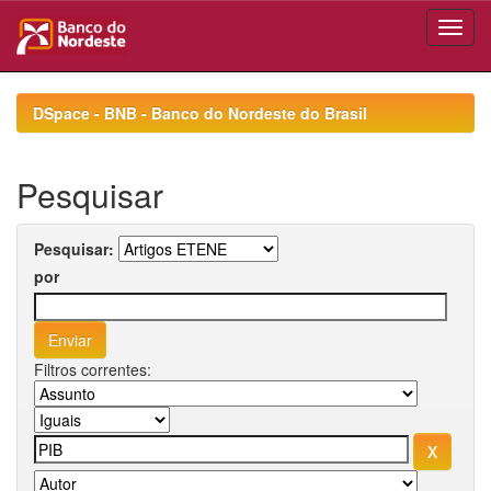
Skip
navigation
DSpace - BNB - Banco do Nordeste do Brasil
Pesquisar
Pesquisar:
por
Filtros correntes: