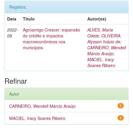
Registos:
Data
Título
Autor(es)
2022-
Agroamigo Crescer: expansão
ALVES, Maria
09
do crédito e impactos
Odete
;
OLIVEIRA,
macroeconômicos nos
Alysson Inácio de
;
municípios
CARNEIRO, Wendell
Márcio Araújo
;
MACIEL, Iracy
Soares Ribeiro
Refinar
Autor
CARNEIRO, Wendell Márcio Araújo
1
MACIEL, Iracy Soares Ribeiro
1