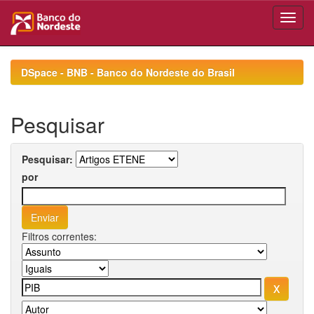
Skip
navigation
DSpace - BNB - Banco do Nordeste do Brasil
Pesquisar
Pesquisar:
por
Filtros correntes: