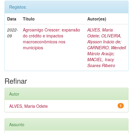
Registos:
Data
Título
Autor(es)
2022-
Agroamigo Crescer: expansão
ALVES, Maria
09
do crédito e impactos
Odete
;
OLIVEIRA,
macroeconômicos nos
Alysson Inácio de
;
municípios
CARNEIRO, Wendell
Márcio Araújo
;
MACIEL, Iracy
Soares Ribeiro
Refinar
Autor
ALVES, Maria Odete
1
Assunto