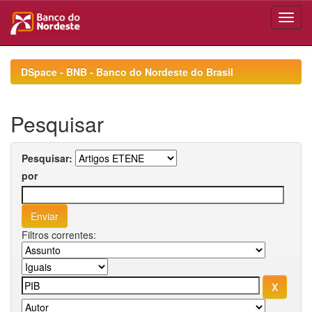
Skip
navigation
DSpace - BNB - Banco do Nordeste do Brasil
Pesquisar
Pesquisar:
por
Filtros correntes: