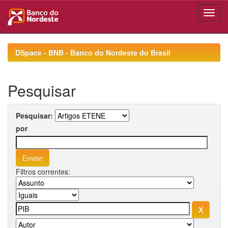
Skip
navigation
DSpace - BNB - Banco do Nordeste do Brasil
Pesquisar
Pesquisar:
por
Filtros correntes: