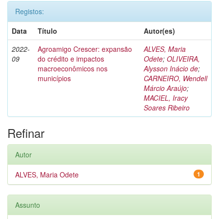
Registos:
Data
Título
Autor(es)
2022-
Agroamigo Crescer: expansão
ALVES, Maria
09
do crédito e impactos
Odete
;
OLIVEIRA,
macroeconômicos nos
Alysson Inácio de
;
municípios
CARNEIRO, Wendell
Márcio Araújo
;
MACIEL, Iracy
Soares Ribeiro
Refinar
Autor
ALVES, Maria Odete
1
Assunto