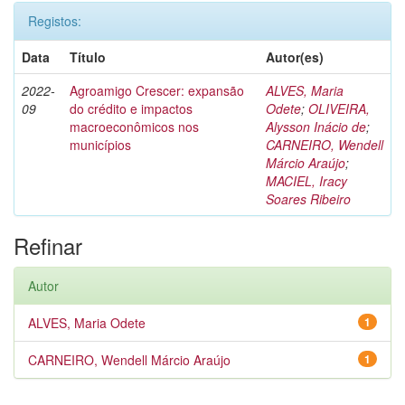
Registos:
Data
Título
Autor(es)
2022-
Agroamigo Crescer: expansão
ALVES, Maria
09
do crédito e impactos
Odete
;
OLIVEIRA,
macroeconômicos nos
Alysson Inácio de
;
municípios
CARNEIRO, Wendell
Márcio Araújo
;
MACIEL, Iracy
Soares Ribeiro
Refinar
Autor
ALVES, Maria Odete
1
CARNEIRO, Wendell Márcio Araújo
1