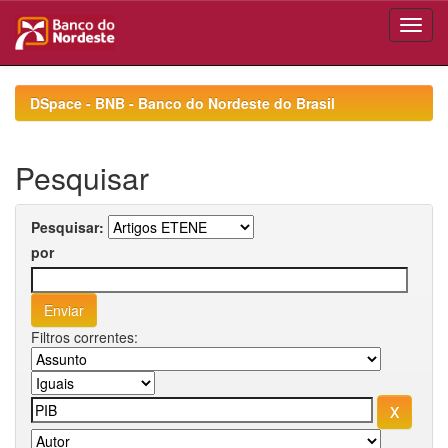
Skip
navigation
DSpace - BNB - Banco do Nordeste do Brasil
Pesquisar
Pesquisar:
por
Filtros correntes: