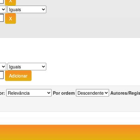
or:
Por ordem
Autores/Regi