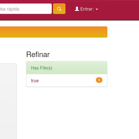
Entrar:
Refinar
Has File(s)
true
1