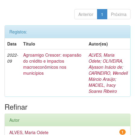
Anterior
1
Próxima
Registos:
Data
Título
Autor(es)
2022-
Agroamigo Crescer: expansão
ALVES, Maria
09
do crédito e impactos
Odete
;
OLIVEIRA,
macroeconômicos nos
Alysson Inácio de
;
municípios
CARNEIRO, Wendell
Márcio Araújo
;
MACIEL, Iracy
Soares Ribeiro
Refinar
Autor
ALVES, Maria Odete
1