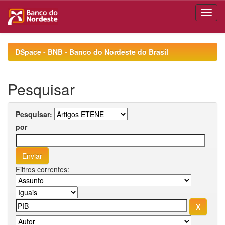
Skip
navigation
DSpace - BNB - Banco do Nordeste do Brasil
Pesquisar
Pesquisar:
por
Filtros correntes: