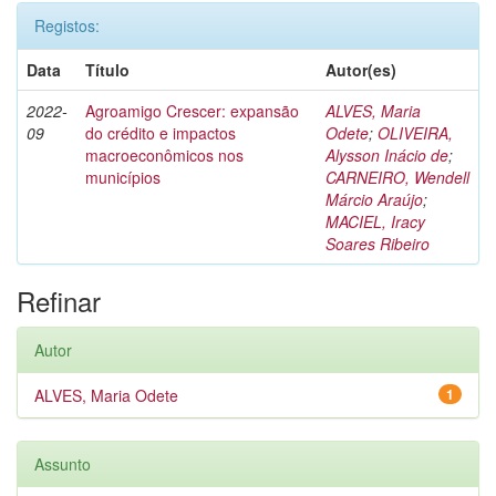
Registos:
Data
Título
Autor(es)
2022-
Agroamigo Crescer: expansão
ALVES, Maria
09
do crédito e impactos
Odete
;
OLIVEIRA,
macroeconômicos nos
Alysson Inácio de
;
municípios
CARNEIRO, Wendell
Márcio Araújo
;
MACIEL, Iracy
Soares Ribeiro
Refinar
Autor
ALVES, Maria Odete
1
Assunto