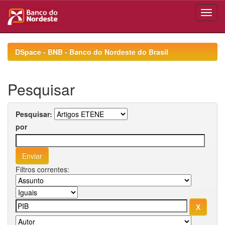
Skip
navigation
DSpace - BNB - Banco do Nordeste do Brasil
Pesquisar
Pesquisar:
por
Filtros correntes: