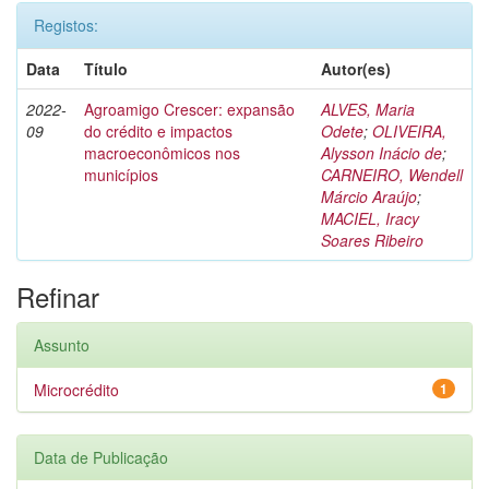
Registos:
Data
Título
Autor(es)
2022-
Agroamigo Crescer: expansão
ALVES, Maria
09
do crédito e impactos
Odete
;
OLIVEIRA,
macroeconômicos nos
Alysson Inácio de
;
municípios
CARNEIRO, Wendell
Márcio Araújo
;
MACIEL, Iracy
Soares Ribeiro
Refinar
Assunto
Microcrédito
1
Data de Publicação