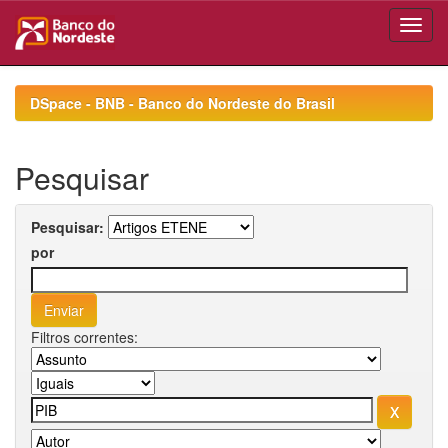
Skip
navigation
DSpace - BNB - Banco do Nordeste do Brasil
Pesquisar
Pesquisar:
por
Filtros correntes: