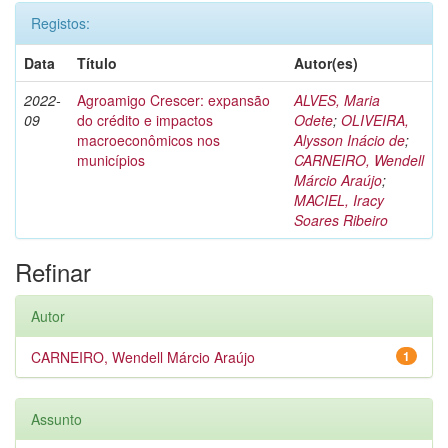
Registos:
Data
Título
Autor(es)
2022-
Agroamigo Crescer: expansão
ALVES, Maria
09
do crédito e impactos
Odete
;
OLIVEIRA,
macroeconômicos nos
Alysson Inácio de
;
municípios
CARNEIRO, Wendell
Márcio Araújo
;
MACIEL, Iracy
Soares Ribeiro
Refinar
Autor
CARNEIRO, Wendell Márcio Araújo
1
Assunto