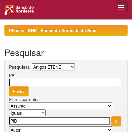
Skip
navigation
DSpace - BNB - Banco do Nordeste do Brasil
Pesquisar
Pesquisar:
por
Filtros correntes: