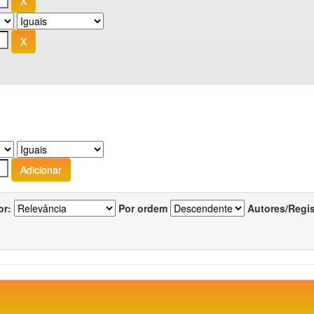
or:
Por ordem
Autores/Regi