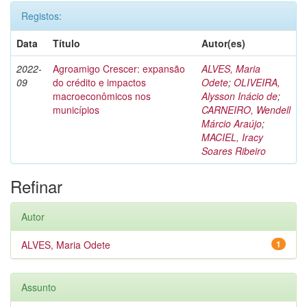
Registos:
Data
Título
Autor(es)
2022-
Agroamigo Crescer: expansão
ALVES, Maria
09
do crédito e impactos
Odete
;
OLIVEIRA,
macroeconômicos nos
Alysson Inácio de
;
municípios
CARNEIRO, Wendell
Márcio Araújo
;
MACIEL, Iracy
Soares Ribeiro
Refinar
Autor
ALVES, Maria Odete
1
Assunto