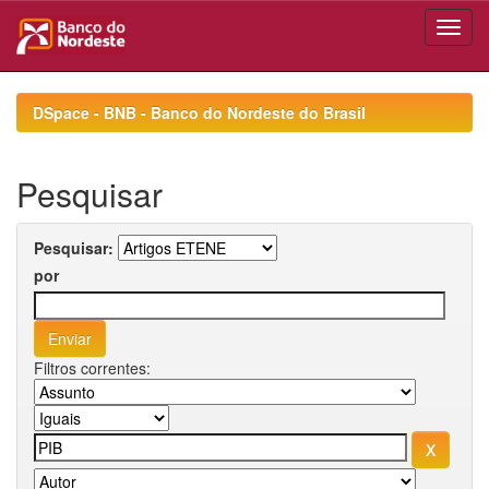
Skip
navigation
DSpace - BNB - Banco do Nordeste do Brasil
Pesquisar
Pesquisar:
por
Filtros correntes: