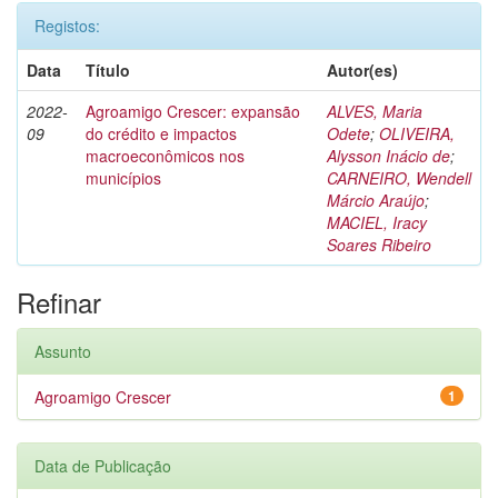
Registos:
Data
Título
Autor(es)
2022-
Agroamigo Crescer: expansão
ALVES, Maria
09
do crédito e impactos
Odete
;
OLIVEIRA,
macroeconômicos nos
Alysson Inácio de
;
municípios
CARNEIRO, Wendell
Márcio Araújo
;
MACIEL, Iracy
Soares Ribeiro
Refinar
Assunto
Agroamigo Crescer
1
Data de Publicação