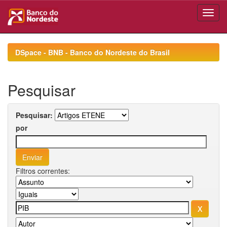
Skip
navigation
DSpace - BNB - Banco do Nordeste do Brasil
Pesquisar
Pesquisar:
por
Filtros correntes: