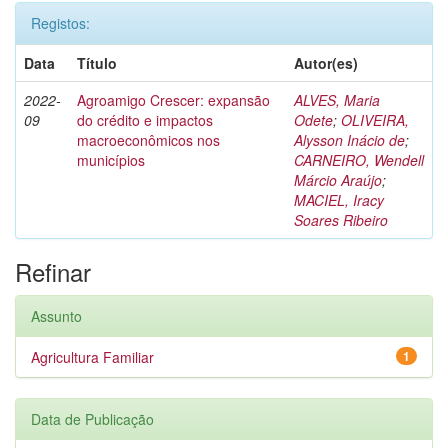
Registos:
Data
Título
Autor(es)
2022-
Agroamigo Crescer: expansão
ALVES, Maria
09
do crédito e impactos
Odete
;
OLIVEIRA,
macroeconômicos nos
Alysson Inácio de
;
municípios
CARNEIRO, Wendell
Márcio Araújo
;
MACIEL, Iracy
Soares Ribeiro
Refinar
Assunto
Agricultura Familiar
1
Data de Publicação