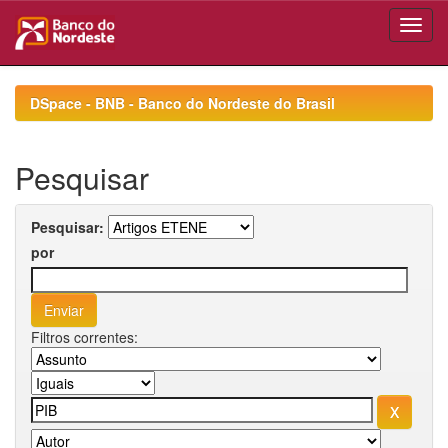
Skip
navigation
DSpace - BNB - Banco do Nordeste do Brasil
Pesquisar
Pesquisar:
por
Filtros correntes: