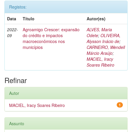
Registos:
Data
Título
Autor(es)
2022-
Agroamigo Crescer: expansão
ALVES, Maria
09
do crédito e impactos
Odete
;
OLIVEIRA,
macroeconômicos nos
Alysson Inácio de
;
municípios
CARNEIRO, Wendell
Márcio Araújo
;
MACIEL, Iracy
Soares Ribeiro
Refinar
Autor
MACIEL, Iracy Soares Ribeiro
1
Assunto