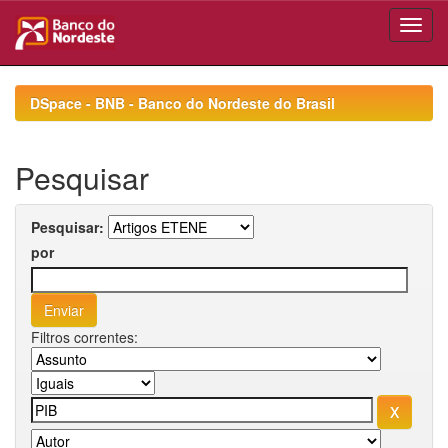
Skip
navigation
DSpace - BNB - Banco do Nordeste do Brasil
Pesquisar
Pesquisar:
por
Filtros correntes: