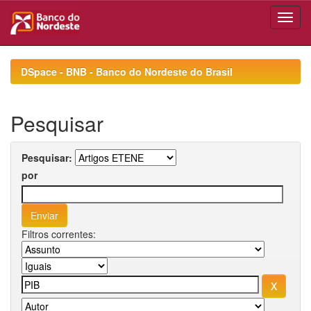
Skip
navigation
DSpace - BNB - Banco do Nordeste do Brasil
Pesquisar
Pesquisar:
por
Filtros correntes: