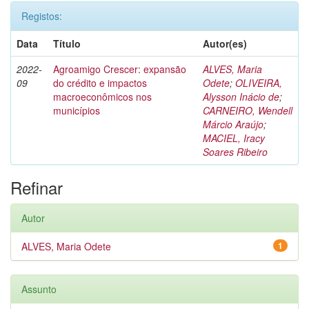
Registos:
Data
Título
Autor(es)
2022-
Agroamigo Crescer: expansão
ALVES, Maria
09
do crédito e impactos
Odete
;
OLIVEIRA,
macroeconômicos nos
Alysson Inácio de
;
municípios
CARNEIRO, Wendell
Márcio Araújo
;
MACIEL, Iracy
Soares Ribeiro
Refinar
Autor
ALVES, Maria Odete
1
Assunto