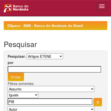
Skip
navigation
DSpace - BNB - Banco do Nordeste do Brasil
Pesquisar
Pesquisar:
por
Filtros correntes: