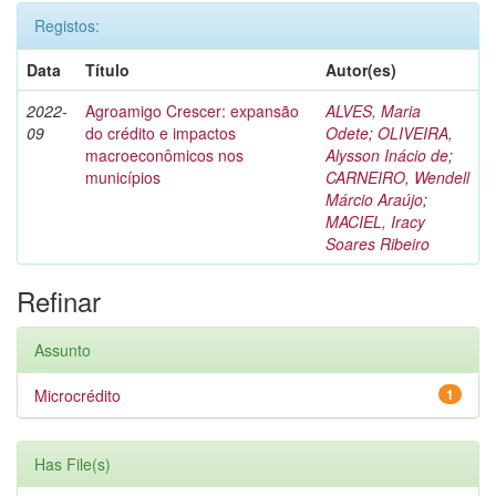
Registos:
Data
Título
Autor(es)
2022-
Agroamigo Crescer: expansão
ALVES, Maria
09
do crédito e impactos
Odete
;
OLIVEIRA,
macroeconômicos nos
Alysson Inácio de
;
municípios
CARNEIRO, Wendell
Márcio Araújo
;
MACIEL, Iracy
Soares Ribeiro
Refinar
Assunto
Microcrédito
1
Has File(s)