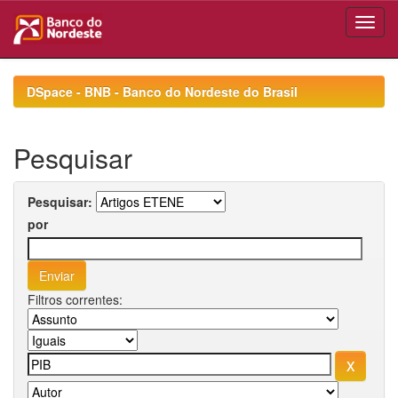
Skip
navigation
DSpace - BNB - Banco do Nordeste do Brasil
Pesquisar
Pesquisar:
por
Filtros correntes: