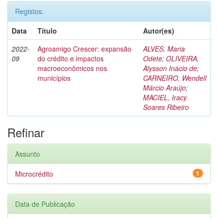
Registos:
Data
Título
Autor(es)
2022-
Agroamigo Crescer: expansão
ALVES, Maria
09
do crédito e impactos
Odete
;
OLIVEIRA,
macroeconômicos nos
Alysson Inácio de
;
municípios
CARNEIRO, Wendell
Márcio Araújo
;
MACIEL, Iracy
Soares Ribeiro
Refinar
Assunto
Microcrédito
1
Data de Publicação