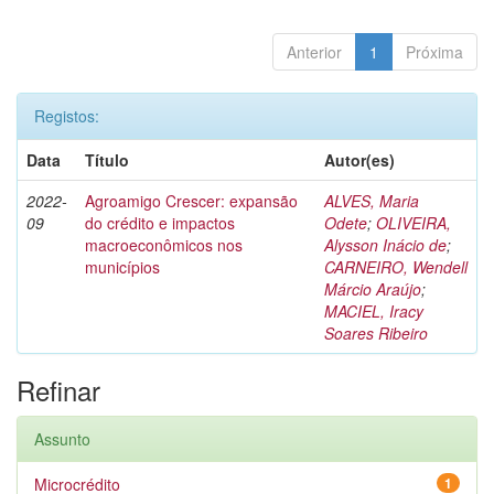
Anterior
1
Próxima
Registos:
Data
Título
Autor(es)
2022-
Agroamigo Crescer: expansão
ALVES, Maria
09
do crédito e impactos
Odete
;
OLIVEIRA,
macroeconômicos nos
Alysson Inácio de
;
municípios
CARNEIRO, Wendell
Márcio Araújo
;
MACIEL, Iracy
Soares Ribeiro
Refinar
Assunto
Microcrédito
1