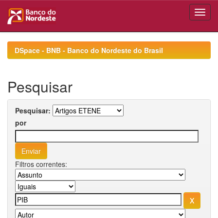
Skip
navigation
DSpace - BNB - Banco do Nordeste do Brasil
Pesquisar
Pesquisar:
por
Filtros correntes: