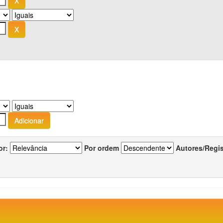
or:
Por ordem
Autores/Regi