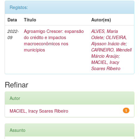
Registos:
Data
Título
Autor(es)
2022-
Agroamigo Crescer: expansão
ALVES, Maria
09
do crédito e impactos
Odete
;
OLIVEIRA,
macroeconômicos nos
Alysson Inácio de
;
municípios
CARNEIRO, Wendell
Márcio Araújo
;
MACIEL, Iracy
Soares Ribeiro
Refinar
Autor
MACIEL, Iracy Soares Ribeiro
1
Assunto