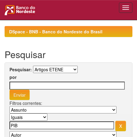
Skip
navigation
DSpace - BNB - Banco do Nordeste do Brasil
Pesquisar
Pesquisar:
por
Filtros correntes: