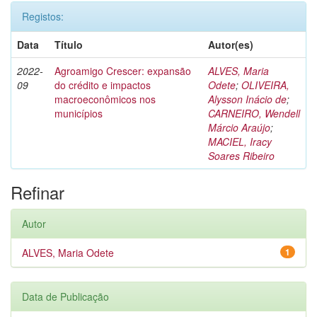
Registos:
Data
Título
Autor(es)
2022-
Agroamigo Crescer: expansão
ALVES, Maria
09
do crédito e impactos
Odete
;
OLIVEIRA,
macroeconômicos nos
Alysson Inácio de
;
municípios
CARNEIRO, Wendell
Márcio Araújo
;
MACIEL, Iracy
Soares Ribeiro
Refinar
Autor
ALVES, Maria Odete
1
Data de Publicação