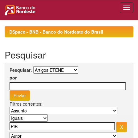
Skip
navigation
DSpace - BNB - Banco do Nordeste do Brasil
Pesquisar
Pesquisar:
por
Filtros correntes: