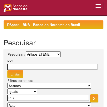
Skip
navigation
DSpace - BNB - Banco do Nordeste do Brasil
Pesquisar
Pesquisar:
por
Filtros correntes: