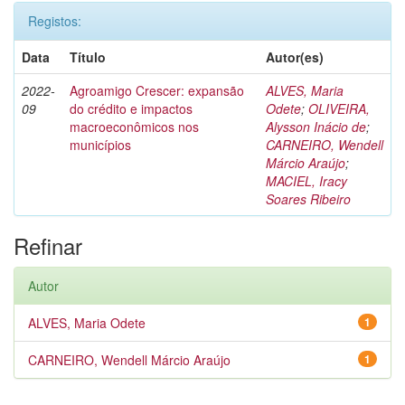
Registos:
Data
Título
Autor(es)
2022-
Agroamigo Crescer: expansão
ALVES, Maria
09
do crédito e impactos
Odete
;
OLIVEIRA,
macroeconômicos nos
Alysson Inácio de
;
municípios
CARNEIRO, Wendell
Márcio Araújo
;
MACIEL, Iracy
Soares Ribeiro
Refinar
Autor
ALVES, Maria Odete
1
CARNEIRO, Wendell Márcio Araújo
1