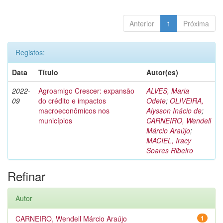
Anterior
1
Próxima
Registos:
Data
Título
Autor(es)
2022-
Agroamigo Crescer: expansão
ALVES, Maria
09
do crédito e impactos
Odete
;
OLIVEIRA,
macroeconômicos nos
Alysson Inácio de
;
municípios
CARNEIRO, Wendell
Márcio Araújo
;
MACIEL, Iracy
Soares Ribeiro
Refinar
Autor
CARNEIRO, Wendell Márcio Araújo
1