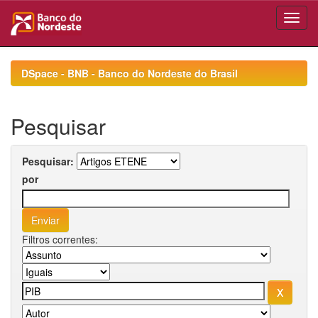
Skip
navigation
DSpace - BNB - Banco do Nordeste do Brasil
Pesquisar
Pesquisar:
por
Filtros correntes: