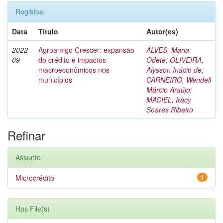
Registos:
Data
Título
Autor(es)
2022-
Agroamigo Crescer: expansão
ALVES, Maria
09
do crédito e impactos
Odete
;
OLIVEIRA,
macroeconômicos nos
Alysson Inácio de
;
municípios
CARNEIRO, Wendell
Márcio Araújo
;
MACIEL, Iracy
Soares Ribeiro
Refinar
Assunto
Microcrédito
1
Has File(s)