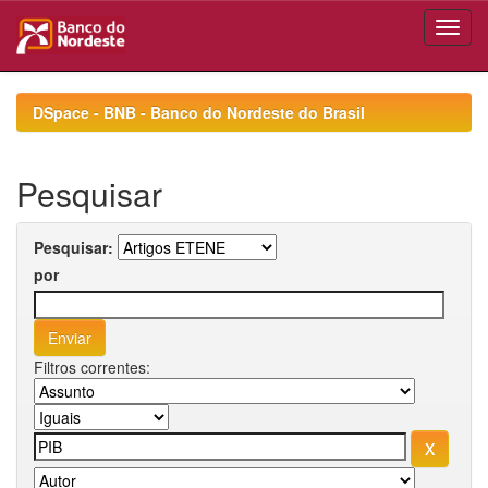
Skip
navigation
DSpace - BNB - Banco do Nordeste do Brasil
Pesquisar
Pesquisar:
por
Filtros correntes: