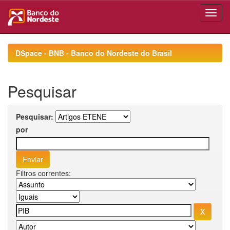
Skip
navigation
DSpace - BNB - Banco do Nordeste do Brasil
Pesquisar
Pesquisar:
por
Filtros correntes: