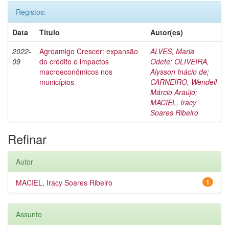
Registos:
Data
Título
Autor(es)
2022-
Agroamigo Crescer: expansão
ALVES, Maria
09
do crédito e impactos
Odete
;
OLIVEIRA,
macroeconômicos nos
Alysson Inácio de
;
municípios
CARNEIRO, Wendell
Márcio Araújo
;
MACIEL, Iracy
Soares Ribeiro
Refinar
Autor
MACIEL, Iracy Soares Ribeiro
1
Assunto