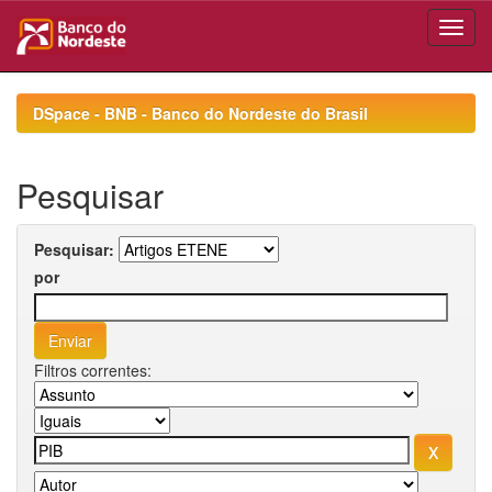
Skip
navigation
DSpace - BNB - Banco do Nordeste do Brasil
Pesquisar
Pesquisar:
por
Filtros correntes: