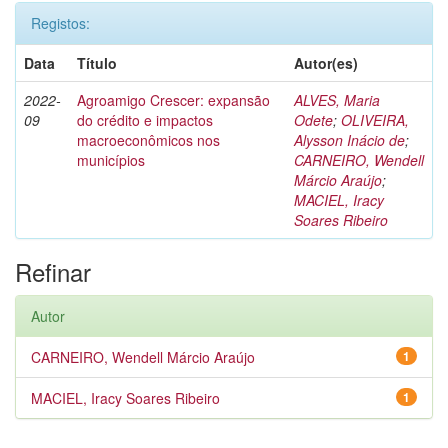
Registos:
Data
Título
Autor(es)
2022-
Agroamigo Crescer: expansão
ALVES, Maria
09
do crédito e impactos
Odete
;
OLIVEIRA,
macroeconômicos nos
Alysson Inácio de
;
municípios
CARNEIRO, Wendell
Márcio Araújo
;
MACIEL, Iracy
Soares Ribeiro
Refinar
Autor
CARNEIRO, Wendell Márcio Araújo
1
MACIEL, Iracy Soares Ribeiro
1