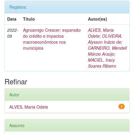
Registos:
Data
Título
Autor(es)
2022-
Agroamigo Crescer: expansão
ALVES, Maria
09
do crédito e impactos
Odete
;
OLIVEIRA,
macroeconômicos nos
Alysson Inácio de
;
municípios
CARNEIRO, Wendell
Márcio Araújo
;
MACIEL, Iracy
Soares Ribeiro
Refinar
Autor
ALVES, Maria Odete
1
Assunto