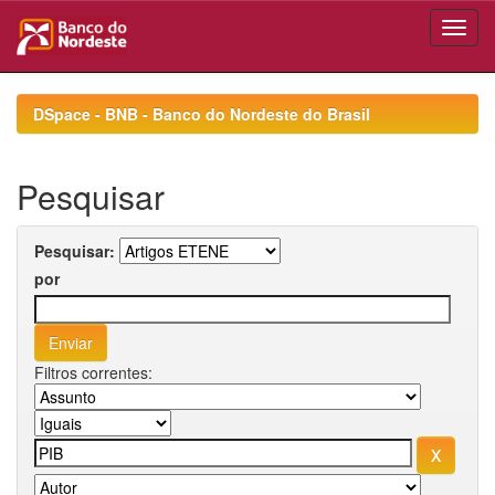
Skip
navigation
DSpace - BNB - Banco do Nordeste do Brasil
Pesquisar
Pesquisar:
por
Filtros correntes: