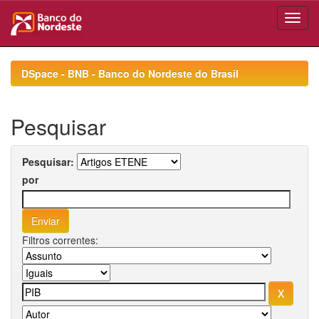
Skip
navigation
DSpace - BNB - Banco do Nordeste do Brasil
Pesquisar
Pesquisar:
por
Filtros correntes: