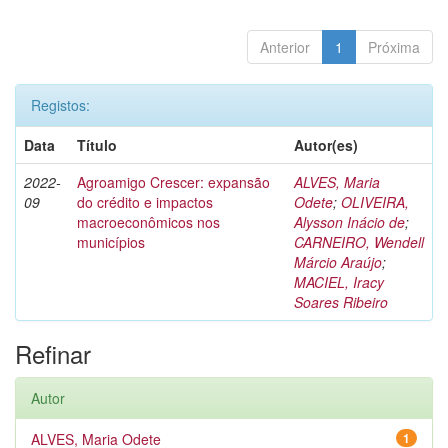
Anterior
1
Próxima
Registos:
Data
Título
Autor(es)
2022-
Agroamigo Crescer: expansão
ALVES, Maria
09
do crédito e impactos
Odete
;
OLIVEIRA,
macroeconômicos nos
Alysson Inácio de
;
municípios
CARNEIRO, Wendell
Márcio Araújo
;
MACIEL, Iracy
Soares Ribeiro
Refinar
Autor
ALVES, Maria Odete
1