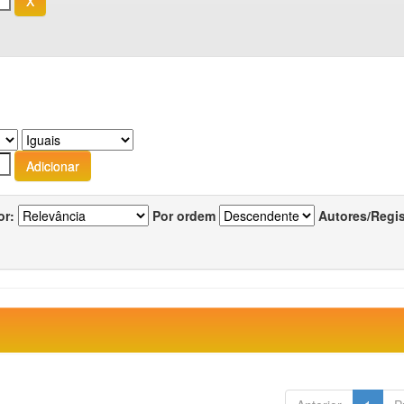
or:
Por ordem
Autores/Regi