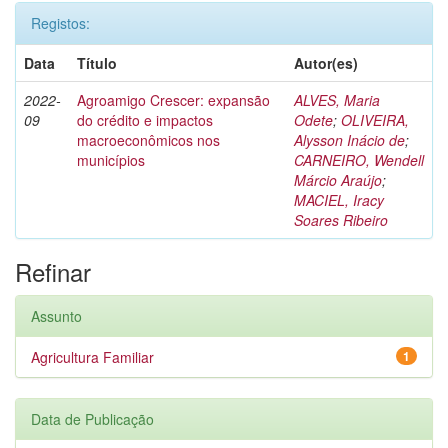
Registos:
Data
Título
Autor(es)
2022-
Agroamigo Crescer: expansão
ALVES, Maria
09
do crédito e impactos
Odete
;
OLIVEIRA,
macroeconômicos nos
Alysson Inácio de
;
municípios
CARNEIRO, Wendell
Márcio Araújo
;
MACIEL, Iracy
Soares Ribeiro
Refinar
Assunto
Agricultura Familiar
1
Data de Publicação