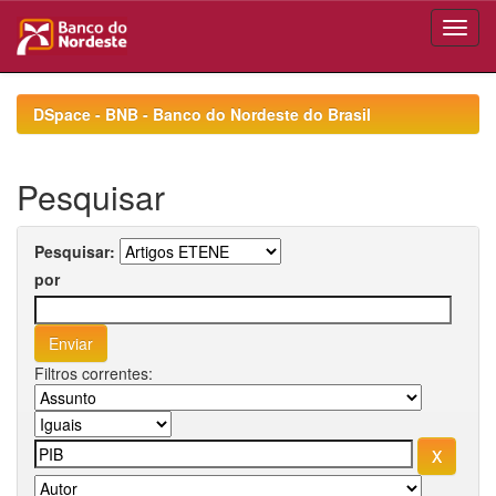
Skip
navigation
DSpace - BNB - Banco do Nordeste do Brasil
Pesquisar
Pesquisar:
por
Filtros correntes: