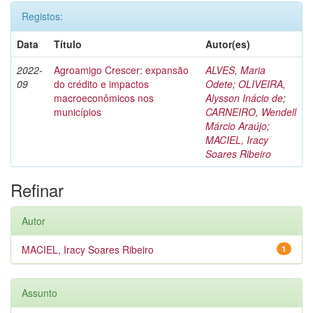
Registos:
Data
Título
Autor(es)
2022-
Agroamigo Crescer: expansão
ALVES, Maria
09
do crédito e impactos
Odete
;
OLIVEIRA,
macroeconômicos nos
Alysson Inácio de
;
municípios
CARNEIRO, Wendell
Márcio Araújo
;
MACIEL, Iracy
Soares Ribeiro
Refinar
Autor
MACIEL, Iracy Soares Ribeiro
1
Assunto