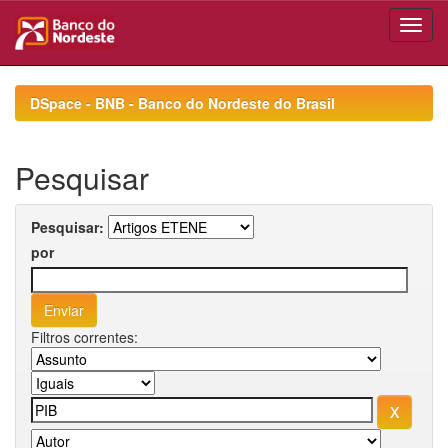
Skip
navigation
DSpace - BNB - Banco do Nordeste do Brasil
Pesquisar
Pesquisar:
por
Filtros correntes: