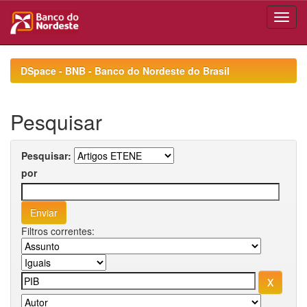
Skip
navigation
DSpace - BNB - Banco do Nordeste do Brasil
Pesquisar
Pesquisar:
por
Filtros correntes: