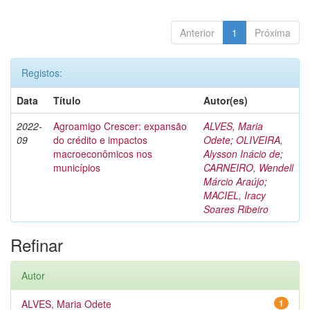
Anterior
1
Próxima
Registos:
Data
Título
Autor(es)
2022-
Agroamigo Crescer: expansão
ALVES, Maria
09
do crédito e impactos
Odete
;
OLIVEIRA,
macroeconômicos nos
Alysson Inácio de
;
municípios
CARNEIRO, Wendell
Márcio Araújo
;
MACIEL, Iracy
Soares Ribeiro
Refinar
Autor
ALVES, Maria Odete
1